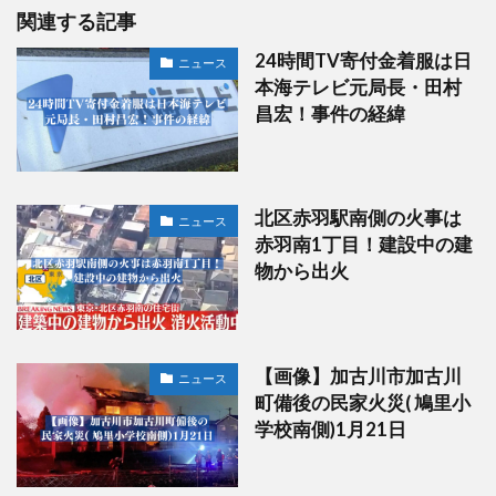
関連する記事
24時間TV寄付金着服は日
ニュース
本海テレビ元局長・田村
昌宏！事件の経緯
北区赤羽駅南側の火事は
ニュース
赤羽南1丁目！建設中の建
物から出火
【画像】加古川市加古川
ニュース
町備後の民家火災( 鳩里小
学校南側)1月21日