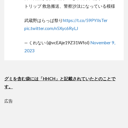
トリップ 救急搬送、警察沙汰になっている模様
武蔵野はらっぱ祭り
https://t.co/59PYIlsTer
pic.twitter.com/n5Xyc6RyLJ
— くれない (@vcEAje19Z31Wfol)
November 9,
2023
グミを含む袋には「HHCH」と記載されていたとのことで
す。
広告