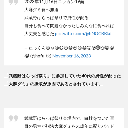
2023年11月16日ニッカン19面
大麻グミ食べ搬送
武蔵野はらっぱ祭りで男性が配る
自分も食べて問題なかったしみんなに食べれば
大丈夫と感じた
pic.twitter.com/jyhNOCBBkd
— たっくん😊☺️😀😃😄😁😆😅😂🤣🥹😇😼😺😸
😹 (@hofu_tk)
November 16, 2023
「武蔵野はらっぱ祭り」に参加していた40代の男性が配った
「大麻グミ」の摂取が原因であるとされています。
武蔵野はらっぱ祭り会場内で、白杖をついた盲
目の男性が脱法大麻グミを未成年に配りバッド