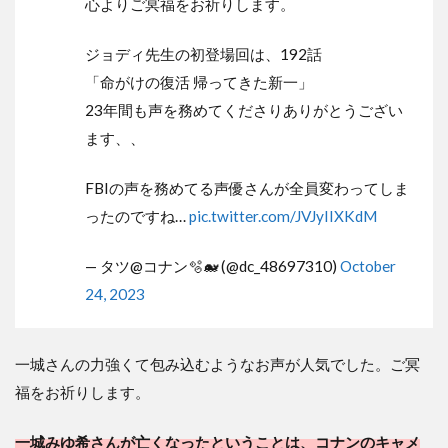
心よりご冥福をお祈りします。
ジョディ先生の初登場回は、192話
「命がけの復活 帰ってきた新一」
23年間も声を務めてくださりありがとうござい
ます、、
FBIの声を務めてる声優さんが全員変わってしま
ったのですね…
pic.twitter.com/JVJyIIXKdM
— タツ@コナン🫧🐋 (@dc_48697310)
October
24, 2023
一城さんの力強くて包み込むようなお声が人気でした。ご冥
福をお祈りします。
一城みゆ希さんが亡くなったということは、コナンのキャメ