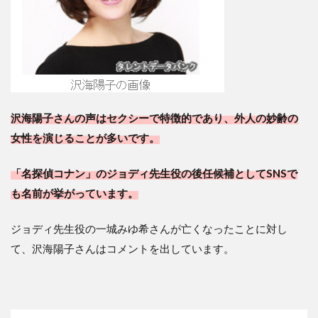
沢海陽子さんの声はセクシーで特徴的であり、外人の妙齢の
女性を演じることが多いです。
「名探偵コナン」のジョディ先生役の後任候補としてSNSで
も名前が挙がっています。
ジョディ先生役の一城みゆ希さんが亡くなったことに対し
て、沢海陽子さんはコメントを出しています。