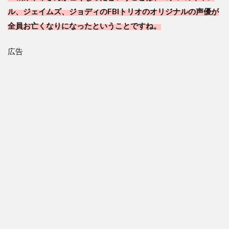
ル、ジェイムズ、ジョディのFBIトリオのオリジナルの声優が
全員お亡くなりになったということですね。
広告