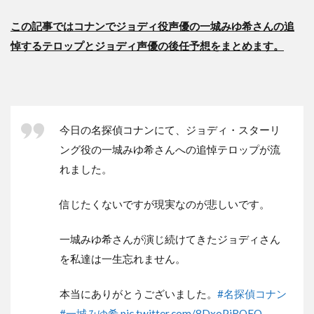
この記事ではコナンでジョディ役声優の一城みゆ希さんの追
悼するテロップとジョディ声優の後任予想をまとめます。
今日の名探偵コナンにて、ジョディ・スターリ
ング役の一城みゆ希さんへの追悼テロップが流
れました。
信じたくないですが現実なのが悲しいです。
一城みゆ希さんが演じ続けてきたジョディさん
を私達は一生忘れません。
本当にありがとうございました。
#名探偵コナン
#一城みゆ希
pic.twitter.com/8DxoPiROFO