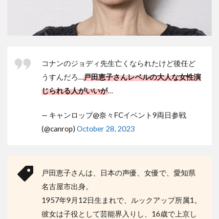
コナンのジョディ先生亡くなられたけど後任ど
うすんだろ…
戸田恵子さんレベルの大人な女性演
じられる人がいいが
…
— キャンロップ@奈々FCイベント9両日参戦
(@canrop)
October 28, 2023
戸田恵子さんは、日本の声優、女優で、愛知県
名古屋市出身。
1957年9月12日生まれで、ルックアップ所属1。
彼女は子役として芸能界入りし、16歳で上京し