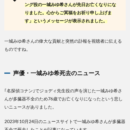
ング役の一城みゆ希さんが先日お亡くなりにな
りました。心からご冥福をお祈り申し上げま
す」というメッセージが表示されました。
一城みゆ希さんの偉大な貢献と突然の訃報を視聴者に伝える
ものですね。
声優・一城みゆ希死去のニュース
｢名探偵コナン｣でジョディ先生役の声を演じた一城みゆ希さ
んが多臓器不全のため76歳でお亡くなりになったという悲し
いニュースがありました。
2023年10月24日のニュースサイトで一城みゆ希さんが多臓器
不全で死去したことが記事になっています。