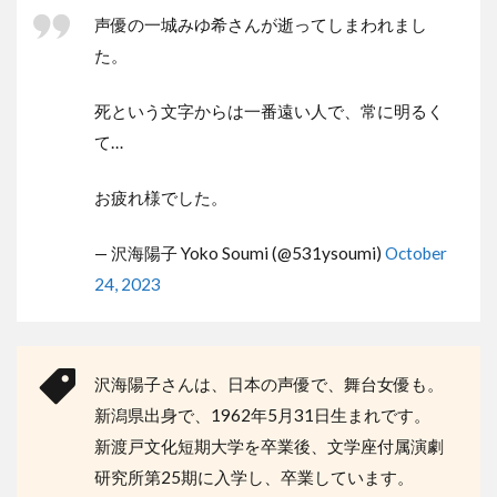
声優の一城みゆ希さんが逝ってしまわれまし
た。
死という文字からは一番遠い人で、常に明るく
て…
お疲れ様でした。
— 沢海陽子 Yoko Soumi (@531ysoumi)
October
24, 2023
沢海陽子さんは、日本の声優で、舞台女優も。
新潟県出身で、1962年5月31日生まれです。
新渡戸文化短期大学を卒業後、文学座付属演劇
研究所第25期に入学し、卒業しています。