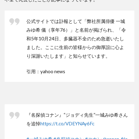
公式サイトでは訃報として「弊社所属俳優 一城
みゆ希 儀（享年76）」と名前が掲げられ、「令
和5年10月24日、多臓器不全のため急逝いたし
ました。ここに生前の皆様からの御厚誼に心よ
り深謝いたします」と知らせています。
引用：yahoo news
『名探偵コナン』“ジョディ先生”一城みゆ希さん
を追悼
https://t.co/VDEYNAy6Fc