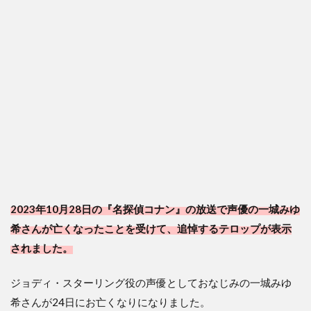
2023年10月28日の『名探偵コナン』の放送で声優の一城みゆ
希さんが亡くなったことを受けて、追悼するテロップが表示
されました。
ジョディ・スターリング役の声優としておなじみの一城みゆ
希さんが24日にお亡くなりになりました。