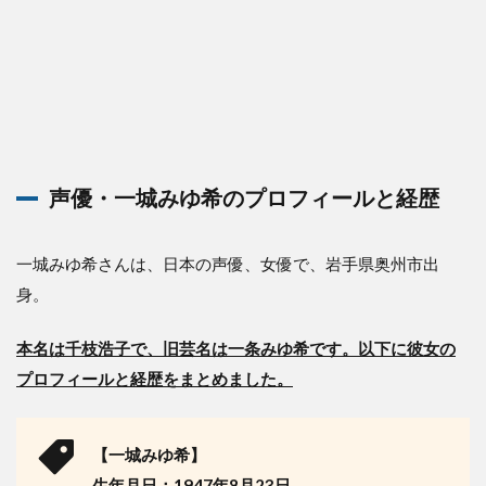
声優・一城みゆ希のプロフィールと経歴
一城みゆ希さんは、日本の声優、女優で、岩手県奥州市出
身。
本名は千枝浩子で、旧芸名は一条みゆ希です。以下に彼女の
プロフィールと経歴をまとめました。
【一城みゆ希】
生年月日：1947年8月23日