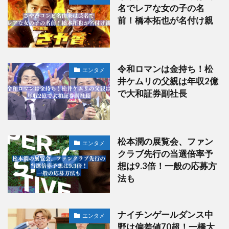
名でレアな女の子の名
前！橋本拓也が名付け親
令和ロマンは金持ち！松
エンタメ
井ケムリの父親は年収2億
で大和証券副社長
松本潤の展覧会、ファン
エンタメ
クラブ先行の当選倍率予
想は9.3倍！一般の応募方
法も
ナイチンゲールダンス中
エンタメ
野は偏差値70超！一橋大