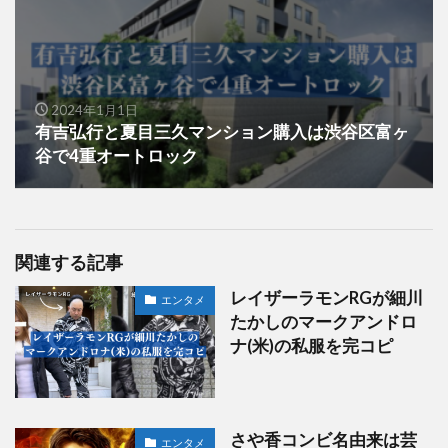
2024年1月1日
有吉弘行と夏目三久マンション購入は渋谷区富ヶ
谷で4重オートロック
関連する記事
レイザーラモンRGが細川
エンタメ
たかしのマークアンドロ
ナ(米)の私服を完コピ
さや香コンビ名由来は芸
エンタメ